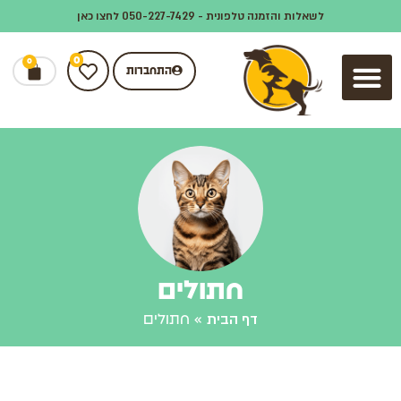
לשאלות והזמנה טלפונית - 050-227-7429 לחצו כאן
0
0
התחברות
(5)
(23)
(89)
חתולים
דף הבית
»
חתולים